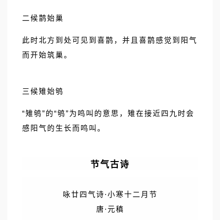
二候鹊始巢
此时北方到处可见到喜鹊，并且喜鹊感觉到阳气
而开始筑巢。
三候雉始鸲
“雉鸲”的“鸲”为鸣叫的意思，雉在接近四九时会
感阳气的生长而鸣叫。
节气古诗
咏廿四气诗·小寒十二月节
唐·元稹