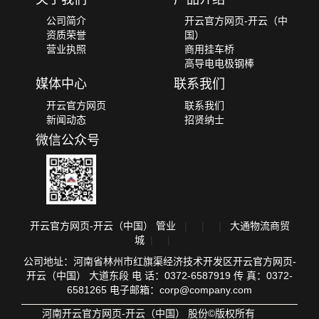
公司简介
开云官方网页-开云（中
资质荣誉
国）
营业执照
商用挂车桥
高导电电极钢棒
媒体中心
联系我们
开云官方网页
联系我们
新闻动态
招贤纳士
微信公众号
开云官方网页-开云（中国） 管业
|
|
|
大通物流商贸
城
|
|
公司地址：河南省林州市红旗渠经济技术开发区开云官方网页-
开云（中国） 大道东段 电 话：0372-6587919 传 真：0372-
6581265 电子邮箱：corp@company.com
河南开云官方网页-开云（中国） 股份©版权所有