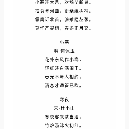
小寒连大吕，欢鹊垒新巢。
拾食寻河曲，衔柴绕树梢。
霜鹰近北首，雊雉隐丛茅。
莫怪严凝切，春冬正月交。
小寒
明·何佩玉
花外东风作小寒，
轻红淡白满阑干。
春光不与人相约，
消息才通管已吹。
寒夜
宋·杜小山
寒夜客来茶当酒，
竹炉汤沸火初红。