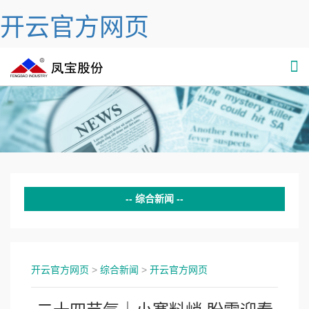
开云官方网页
综合新闻
开云官方网页
公示
开云官方网页
>
综合新闻
>
开云官方网页