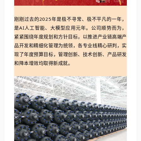
刚刚过去的2025年是极不寻常、极不平凡的一年，
是AI人工智能、大模型应用元年。公司顺势而为，
紧紧围绕年度规划和方针目标，以推进产业链高端产
品开发和精细化管理为统领，各专业线精心研判，实
现了年度预算目标，管理创新、技术创新、产品研发
和降本增效均取得新成就。