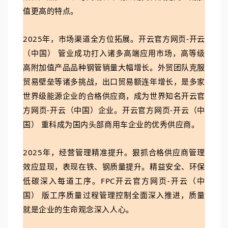
值更高的特点。
2025年，市场渠道全方位拓展。开云官方网页-开云
（中国） 管业成功打入诸多高端应用市场，高等级
高附加值产品品种钢管销量大幅增长。外贸团队克服
贸易壁垒等诸多挑战，出口贸易额连年增长，是多家
世界级能源企业的合格供应商，成为世界知名开云官
方网页-开云（中国）企业。开云官方网页-开云（中
国） 重科成为国内头部商用车企业的优秀供应商。
2025年，经营管理精准提升。狠抓合格供应商管理
效应显现，表现在铁、钢质量提升。精益安全、环保
低碳深入每道工序。FPC开云官方网页-开云（中
国） 版工序质量过程管理控制全面深入推进，质量
就是企业的生命观念深入人心。