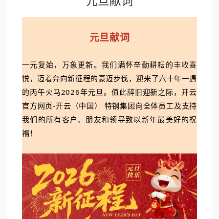
元旦献词
元旦献词
一元复始，万象更新。我们满怀辛勤耕耘的丰收喜
悦，迈着奔向新征程的豪迈步伐，迎来了六十年一遇
的丙午火马2026年元旦。值此辞旧迎新之际，开云
官方网页-开云（中国） 特钢集团向全体员工及支持
我们的所有客户、朋友和领导致以新年最美好的祝
福！