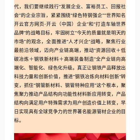
代，我们要继续践行“发展企业、富裕员工、回报社
会”的企业宗旨，紧紧围绕“绿色特钢强企”“世界知名
开云官方网页-开云（中国）企业”和“打造车轴世界
品牌”的战略目标，牢固树立“今天的质量就是明天的
市场”的观念，全面推进“人才兴企”战略，聚焦行业
最前沿领域，迈向产业链高端，推动“资源回收＋低
碳冶炼＋钢铁新材料＋高端装备制造”全产业链向高
端化、智能化、绿色化升级。真正让钢铁产品释放出
科技力量和创新价值，推进“钢铁冶炼向材料创新”转
变，抓住“钢管新材料、钢管特种应用”这个根本，聚
焦聚力推动产品结构向功能性材料新应用转变，产品
结构向满足用户特殊需求为用户创造价值上转变，早
日实现具有全球竞争力的世界著名能源管材企业的目
标。