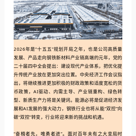
2026年是“十五五”规划开局之年，也是公司高质量
发展、产品走向钢铁新材料产业链高端的元年，党的
二十届四中全会提出：建设现代产业体系，把优化提
升传统产业放在更加突出位置。中央经济工作会议指
出，将继续推进更加积极的财政政策和适度宽松的货
币政策，AI驱动、内需主导、产业链重构、绿色转
型、新质生产力将是关键词。能源必将是促进经济发
展和AI发展的强大动力，钢铁行业也将从能“双控”向
碳“双控”转变，行业将迎来新的挑战和机遇。
“奋楫者先，唯勇者进”。面对百年未有之大变局时