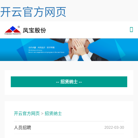
开云官方网页
招贤纳士
开云官方网页
>
招贤纳士
人员招聘
2022-03-30