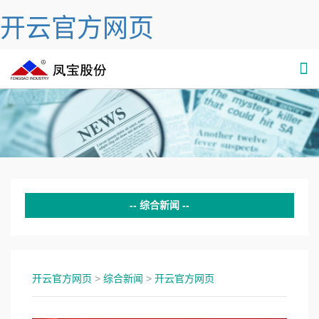
开云官方网页
综合新闻
开云官方网页
公示
开云官方网页
>
综合新闻
>
开云官方网页