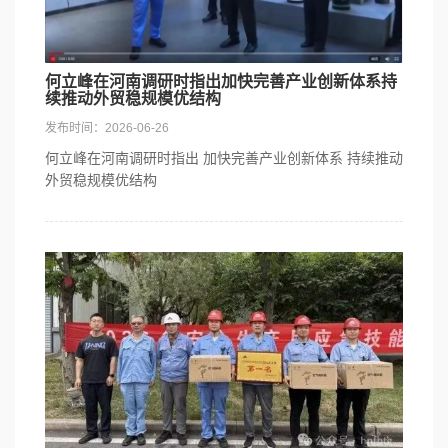
何立峰在河南调研时指出加快完善产业创新体系持
续推动外贸稳规模优结构
发布时间：2026-06-26
何立峰在河南调研时指出 加快完善产业创新体系 持续推动
外贸稳规模优结构