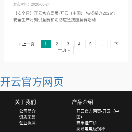
发布时间：2026-06-24
【安全月】开云官方网页-开云（中国） 特钢举办2026年
安全生产月知识竞赛和消防应急技能竞赛活动
« 上一页
1
2
3
4
5
...
下
一页 »
开云官方网页
关于我们
产品介绍
公司简介
开云官方网页-开云（中
资质荣誉
国）
营业执照
商用挂车桥
高导电电极钢棒