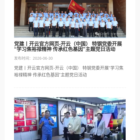
党建丨开云官方网页-开云（中国） 特钢党委开展
“学习焦裕禄精神 传承红色基因”主题党日活动
发布时间：2026-06-30
党建丨开云官方网页-开云（中国） 特钢党委开展“学习焦
裕禄精神 传承红色基因”主题党日活动